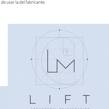
de usar la del fabricante.
Dr.WILLEM GOUWS
L I F T
M E D I C A L E S T H E T I C S
PRIVATE MEDICAL STUDIO