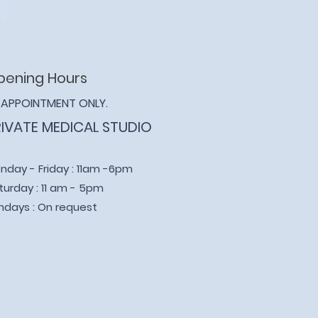
pening Hours
 APPOINTMENT ONLY.
RIVATE MEDICAL STUDIO
nday - Friday : 11am -6pm
turday : 11 am - 5pm
ndays : On request