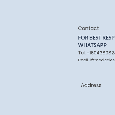
Contact
FOR BEST RES
WHATSAPP
Tel: +16043898
Email: liftmedical
Address